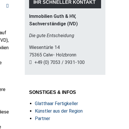
IHR SCHNELLER KONTAKT
Immobilien Guth & HV,
Sachverständige (IVD)
auf
Die gute Entscheidung
IVD),
Wiesentürle 14
lien
75365 Calw- Holzbronn
+49 (0) 7053 / 3931-100
e
ere
SONSTIGES & INFOS
Glatthaar Fertigkeller
Künstler aus der Region
diese
Partner
e