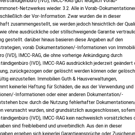
verständigenbüro (IVD), IMCC-RAG gibt lediglich Vorab-
monet-Netzwerkes wieder. 3.2. Alle in Vorab-Dokumentatione
hließlich der Vor-Information. Zwar wurden die in dieser
ft zusammengestellt, sie werden jedoch hinsichtlich der Quali
wie ohne ausdrückliche oder stillschweigende Garantie vertrauli
gestellt. darüber hinaus basieren diese Angaben auf den
-strategien, vorab Dokumentationen/-Informationen von Immobil
o (IVD), IMCC-RAG, die ohne vorherige Ankündigung durch
tändigenbüro (IVD), IMCC-RAG ausdrücklich jederzeit geändert 
gung, zurückgezogen oder gelöscht werden können oder gelösch
ltig einzustellen. Immobilien Guth & Hausverwaltungen,
mt keinerlei Haftung für Schäden, die aus der Verwendung und
ionen/-Informationen oder einer anderen Dokumentation/-
tstehen bzw. durch die Nutzung fehlerhafter Dokumentationen
en verursacht wurden, sind grundsätzlich ausgeschlossen, sofern
tändigenbüro (IVD), IMCC-RAG kein nachweislich vorsätzliches 
aben sind freibleibend und unverbindlich. Aus den in dieser
aben ergeben sich keinerlei Garantieansprüche oder Zusicheru