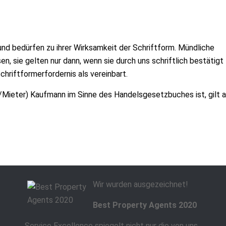
und bedürfen zu ihrer Wirksamkeit der Schriftform. Mündliche
, sie gelten nur dann, wenn sie durch uns schriftlich bestätigt
chriftformerfordernis als vereinbart.
/Mieter) Kaufmann im Sinne des Handelsgesetzbuches ist, gilt a
Wir wurden ausgezeichnet!
Best Property Agents 2020
Service Excellence spiegelt nicht nur die von uns