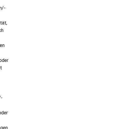
n/-
tät,
ch
ien
oder
t
/-
oder
ngen