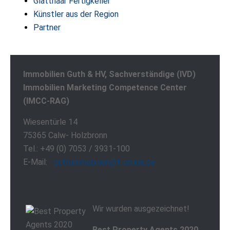
Glatthaar Fertigkeller
Künstler aus der Region
Partner
Immobilien Guth & HV, Sachverständige (IVD)
Immobilien Marketing Competence Center
(IMCC-RAG)
Wiesentürle 14
75365 Calw- Holzbronn
Tel.: +49 (0) 7053 / 3931-100
E-Mail:
guth.immobilien@t-online.de
Wir wurden ausgezeichnet!
Best Property Agents 2020