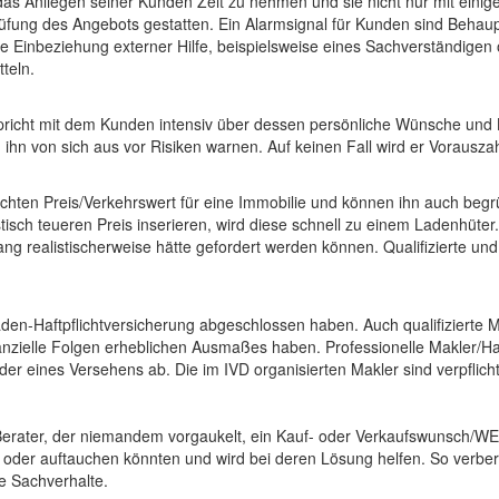
r das Anliegen seiner Kunden Zeit zu nehmen und sie nicht nur mit ein
üfung des Angebots gestatten. Ein Alarmsignal für Kunden sind Behaupt
e Einbeziehung externer Hilfe, beispielsweise eines Sachverständigen 
teln.
richt mit dem Kunden intensiv über dessen persönliche Wünsche und Bed
hn von sich aus vor Risiken warnen. Auf keinen Fall wird er Vorausza
ten Preis/Verkehrswert für eine Immobilie und können ihn auch begrü
isch teueren Preis inserieren, wird diese schnell zu einem Ladenhüte
ang realistischerweise hätte gefordert werden können. Qualifizierte un
n-Haftpflichtversicherung abgeschlossen haben. Auch qualifizierte Ma
anzielle Folgen erheblichen Ausmaßes haben. Professionelle Makler/Ha
r eines Versehens ab. Die im IVD organisierten Makler sind verpflicht
Berater, der niemandem vorgaukelt, ein Kauf- oder Verkaufswunsch/WEG
oder auftauchen könnten und wird bei deren Lösung helfen. So verbe
e Sachverhalte.