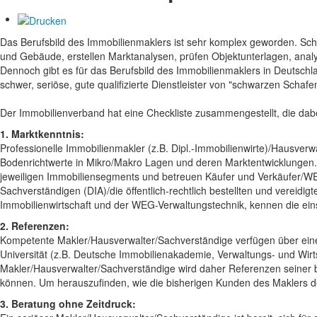
Das Berufsbild des Immobilienmaklers ist sehr komplex geworden. Sch
und Gebäude, erstellen Marktanalysen, prüfen Objektunterlagen, anal
Dennoch gibt es für das Berufsbild des Immobilienmaklers in Deutschla
schwer, seriöse, gute qualifizierte Dienstleister von "schwarzen Schafe
Der Immobilienverband hat eine Checkliste zusammengestellt, die dab
1. Marktkenntnis:
Professionelle Immobilienmakler (z.B. Dipl.-Immobilienwirte)/Hausverw
Bodenrichtwerte in Mikro/Makro Lagen und deren Marktentwicklungen. 
jeweiligen Immobiliensegments und betreuen Käufer und Verkäufer/WE
Sachverständigen (DIA)/die öffentlich-rechtlich bestellten und verei
Immobilienwirtschaft und der WEG-Verwaltungstechnik, kennen die e
2. Referenzen:
Kompetente Makler/Hausverwalter/Sachverständige verfügen über eine 
Universität (z.B. Deutsche Immobilienakademie, Verwaltungs- und Wirt
Makler/Hausverwalter/Sachverständige wird daher Referenzen seiner bi
können. Um herauszufinden, wie die bisherigen Kunden des Maklers d
3. Beratung ohne Zeitdruck: