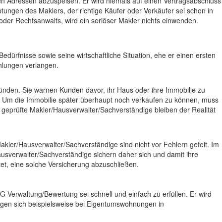
igen Adressen abzuspeisen. Er wird niemals auf einen Vertragsabschluss
ungen des Maklers, der richtige Käufer oder Verkäufer sei schon in
oder Rechtsanwalts, wird ein seriöser Makler nichts einwenden.
ürfnisse sowie seine wirtschaftliche Situation, ehe er einen ersten
hlungen verlangen.
nden. Sie warnen Kunden davor, ihr Haus oder ihre Immobilie zu
r. Um die Immobilie später überhaupt noch verkaufen zu können, muss
d geprüfte Makler/Hausverwalter/Sachverständige bleiben der Realität
kler/Hausverwalter/Sachverständige sind nicht vor Fehlern gefeit. Im
usverwalter/Sachverständige sichern daher sich und damit ihre
et, eine solche Versicherung abzuschließen.
-Verwaltung/Bewertung sei schnell und einfach zu erfüllen. Er wird
rgen sich beispielsweise bei Eigentumswohnungen in