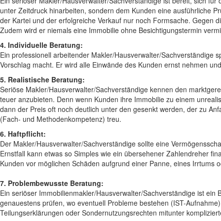
Ein seriöser Makler/Hausverwalter/Sachverständige ist bereit, sich fü
unter Zeitdruck hinarbeiten, sondern dem Kunden eine ausführliche Pr
der Kartei und der erfolgreiche Verkauf nur noch Formsache. Gegen di
Zudem wird er niemals eine Immobilie ohne Besichtigungstermin vermit
4. Individuelle Beratung:
Ein professionell arbeitender Makler/Hausverwalter/Sachverständige sp
Vorschlag macht. Er wird alle Einwände des Kunden ernst nehmen und i
5. Realistische Beratung:
Seriöse Makler/Hausverwalter/Sachverständige kennen den marktgerech
teuer anzubieten. Denn wenn Kunden ihre Immobilie zu einem unrealist
dann der Preis oft noch deutlich unter den gesenkt werden, der zu Anf
(Fach- und Methodenkompetenz) treu.
6. Haftpflicht:
Der Makler/Hausverwalter/Sachverständige sollte eine Vermögensschade
Ernstfall kann etwas so Simples wie ein übersehener Zahlendreher fin
Kunden vor möglichen Schäden aufgrund einer Panne, eines Irrtums ode
7. Problembewusste Beratung:
Ein seriöser Immobilienmakler/Hausverwalter/Sachverständige ist ein 
genauestens prüfen, wo eventuell Probleme bestehen (IST-Aufnahme) 
Teilungserklärungen oder Sondernutzungsrechten mitunter kompliziert