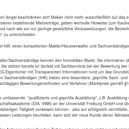
on längst beschränken sich Makler nicht mehr ausschließlich auf das
ysieren bestehende Mietverträge, geben wertvolle Hinweise zum Kaufve
nd nach wie vor nur geringe gesetzliche Voraussetzungen, die Bezeichn
n" zu unterscheiden.
ei hilft, einen kompetenten Makler/Hausverwalter und Sachverständige
alter/Sachverständige kennen den Immobilien-Markt. Sie informieren übe
Sie stehen bereits im Vorfeld mit Sachkenntnis bei der Bewertung de
G-Eigentümer mit Transparenten Informationen rund um das Grundstüc
digten Sachverständigen (IHK) haben eine besondere, geprüfte Sach- un
inschlägigen Bewertungsmethoden und Verfahren (Marktpreis gemäß §1
umfassende, "qualifizierte und geprüfte Ausbildung", z.B. Ausbildung
schaftsakademie (DIA, VWA) an der Universität Freiburg GmbH und über
sherigen Tätigkeit vorweisen können - also auf erfolgreich vermittelt
essen Leistungen beurteilen, kann sich der neue Kunde deren Adresse